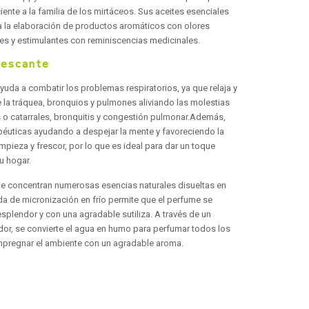
iente a la familia de los mirtáceos. Sus aceites esenciales
a la elaboración de productos aromáticos con olores
tes y estimulantes con reminiscencias medicinales.
rescante
yuda a combatir los problemas respiratorios, ya que relaja y
e la tráquea, bronquios y pulmones aliviando las molestias
s o catarrales, bronquitis y congestión pulmonar.Además,
péuticas ayudando a despejar la mente y favoreciendo la
mpieza y frescor, por lo que es ideal para dar un toque
tu hogar.
e concentran numerosas esencias naturales disueltas en
ada de micronización en frío permite que el perfume se
splendor y con una agradable sutiliza. A través de un
or, se convierte el agua en humo para perfumar todos los
impregnar el ambiente con un agradable aroma.