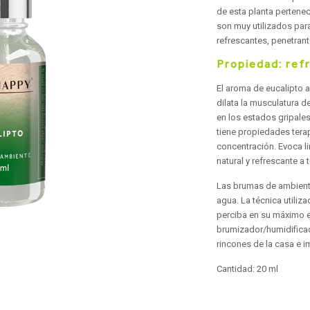
de esta planta pertenec
son muy utilizados par
refrescantes, penetran
Propiedad: ref
El aroma de eucalipto a
dilata la musculatura d
en los estados gripale
tiene propiedades tera
concentración. Evoca li
natural y refrescante a 
Las brumas de ambient
agua. La técnica utiliz
perciba en su máximo e
brumizador/humidificad
rincones de la casa e 
Cantidad: 20 ml